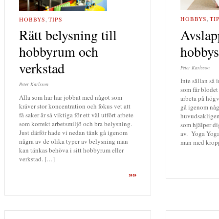
HOBBYS
,
TI
HOBBYS
,
TIPS
Avslap
Rätt belysning till
hobbys
hobbyrum och
verkstad
Peter Karlsson
Inte sällan så 
Peter Karlsson
som får blodet
Alla som har har jobbat med något som
arbeta på högva
kräver stor koncentration och fokus vet att
gå igenom någ
få saker är så viktiga för ett väl utfört arbete
huvudsakligen 
som korrekt arbetsmiljö och bra belysning.
som hjälper di
Just därför hade vi nedan tänk gå igenom
av. Yoga Yoga 
några av de olika typer av belysning man
man med kropp
kan tänkas behöva i sitt hobbyrum eller
verkstad. […]
»»