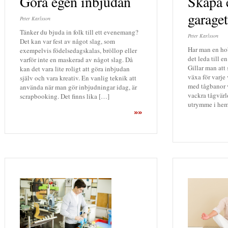
Göra egen inbjudan
Skapa 
garaget
Peter Karlsson
Tänker du bjuda in folk till ett evenemang?
Peter Karlsson
Det kan var fest av något slag, som
Har man en ho
exempelvis födelsedagskalas, bröllop eller
det leda till e
varför inte en maskerad av något slag. Då
Gillar man att
kan det vara lite roligt att göra inbjudan
växa för varje 
själv och vara kreativ. En vanlig teknik att
med tågbanor 
använda när man gör inbjudningar idag, är
vackra tågvärl
scrapbooking. Det finns lika […]
utrymme i hem
»»