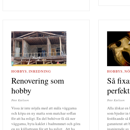
HOBBYS
,
NÖ
HOBBYS
,
INREDNING
Så fixa
Renovering som
perfekt
hobby
Peter Karlsson
Peter Karlsson
Alla älskar en 
Vissa är inte nöjda med att måla väggarna
som bjuder in ti
och köpa en ny matta som matchar soffan
festfixande så
för att ha roligt. En del behöver få slå ner
garanterat att 
väggarna, byta kaklet i badrummet och göra
inspirerade av 
en ny källartrapp för att ha roligt. Att ha