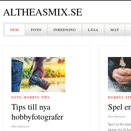
ALTHEASMIX.SE
HEM
FOTO
INREDNING
LÄSA
MAT
DRYCK
HOBBYS
,
SP
FOTO
,
HOBBYS
,
TIPS
Spel e
Tips till nya
hobbyfotografer
Peter Karlsson
Spel är för m
Peter Karlsson
ägnar sig åt k