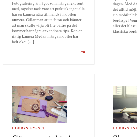
Fotografering är något som många lekt runt
dagen. Med dag
med, mycket tack vare att praktisk taget alla
det alltid möjl
har en kamera nära till hands i mobilen
sin mobiltelefo
numera. Gillar man att ta foton och känner
bordsspel Vem 
att man skulle vilja bli lite bättre på det
eller det klas
kommer här några användbara tips. Köp en
klassiska bor
riktig kamera Medan många mobiler har
helt okej […]
»»
HOBBYS
,
PYSSEL
HOBBYS
,
IN