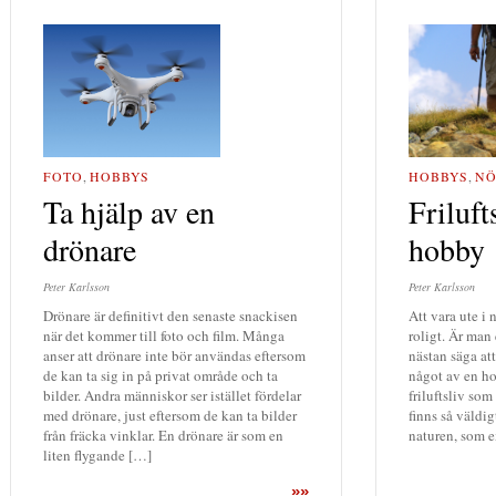
HOBBYS
,
NÖ
FOTO
,
HOBBYS
Friluft
Ta hjälp av en
hobby
drönare
Peter Karlsson
Peter Karlsson
Att vara ute i 
Drönare är definitivt den senaste snackisen
roligt. Är man
när det kommer till foto och film. Många
nästan säga att
anser att drönare inte bör användas eftersom
något av en ho
de kan ta sig in på privat område och ta
friluftsliv so
bilder. Andra människor ser istället fördelar
finns så väldi
med drönare, just eftersom de kan ta bilder
naturen, som e
från fräcka vinklar. En drönare är som en
liten flygande […]
»»