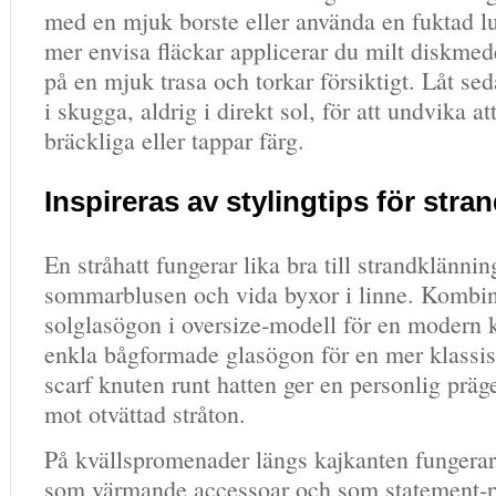
med en mjuk borste eller använda en fuktad lu
mer envisa fläckar applicerar du milt diskmede
på en mjuk trasa och torkar försiktigt. Låt sed
i skugga, aldrig i direkt sol, för att undvika att
bräckliga eller tappar färg.
Inspireras av stylingtips för stra
En stråhatt fungerar lika bra till strandklännin
sommarblusen och vida byxor i linne. Kombi
solglasögon i oversize-modell för en modern k
enkla bågformade glasögon för en mer klassis
scarf knuten runt hatten ger en personlig präg
mot otvättad stråton.
På kvällspromenader längs kajkanten fungerar
som värmande accessoar och som statement-p