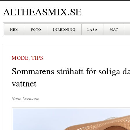
ALTHEASMIX.SE
HEM
FOTO
INREDNING
LÄSA
MAT
DRYCK
MODE
,
TIPS
Sommarens stråhatt för soliga d
vattnet
Noah Svensson