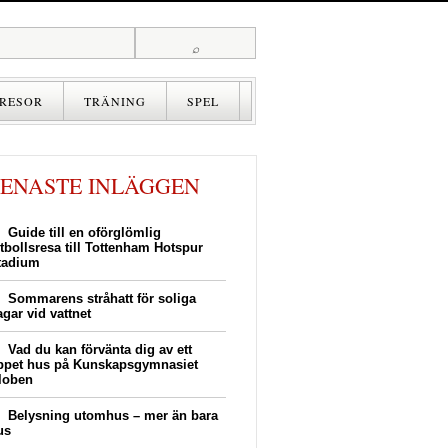
RESOR
TRÄNING
SPEL
SENASTE INLÄGGEN
Guide till en oförglömlig
otbollsresa till Tottenham Hotspur
tadium
Sommarens stråhatt för soliga
agar vid vattnet
Vad du kan förvänta dig av ett
ppet hus på Kunskapsgymnasiet
loben
Belysning utomhus – mer än bara
us