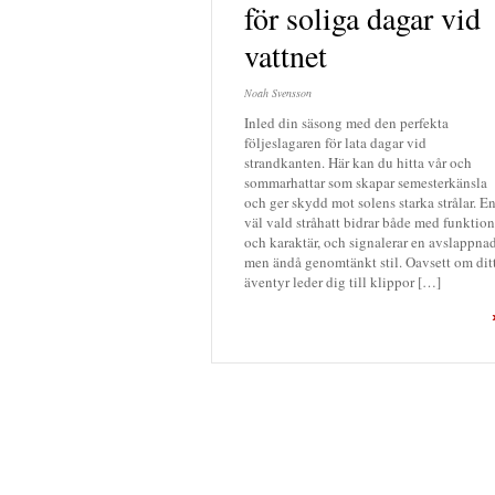
för soliga dagar vid
vattnet
Noah Svensson
Inled din säsong med den perfekta
följeslagaren för lata dagar vid
strandkanten. Här kan du hitta vår och
sommarhattar som skapar semesterkänsla
och ger skydd mot solens starka strålar. E
väl vald stråhatt bidrar både med funktion
och karaktär, och signalerar en avslappna
men ändå genomtänkt stil. Oavsett om dit
äventyr leder dig till klippor […]