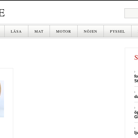
E
LÄSA
MAT
MOTOR
NÖJEN
PYSSEL
DRYCK
f
S
d
ö
G
lj